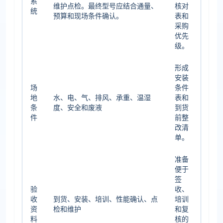
系
维护点检。最终型号应结合通量、
核对
统
预算和现场条件确认。
表和
采购
优先
级。
形成
安装
场
条件
地
水、电、气、排风、承重、温湿
表和
条
度、安全和废液
到货
件
前整
改清
单。
准备
便于
签
验
收、
收
到货、安装、培训、性能确认、点
培训
资
检和维护
和复
料
核的