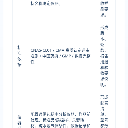
标名称确定仪器。
收样
品要
求。
形成
版
本、
条
标
CNAS-CL01 / CMA 资质认定评审
款、
准
准则 / 中国药典 / GMP / 数据完整
报告
依
性
用途
据
和验
收要
求说
明。
形成
配置
清
配置通常包括主分析仪器、样品前
单、
仪
处理、标准品/质控样、关键耗
型号
器
材、纯水或气体条件、数据记录和
参数