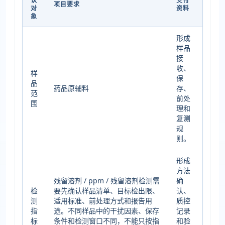
认
交付
项目要求
对
资料
象
形成
样品
接
收、
样
保
品
药品原辅料
存、
范
前处
围
理和
复测
规
则。
形成
方法
残留溶剂 / ppm / 残留溶剂检测需
确
检
要先确认样品清单、目标检出限、
认、
测
适用标准、前处理方式和报告用
质控
指
途。不同样品中的干扰因素、保存
记录
标
条件和检测窗口不同，不能只按指
和验