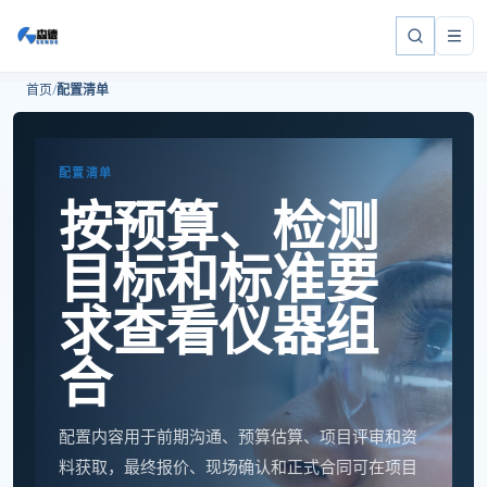
首页
配置清单
配置清单
按预算、检测
目标和标准要
求查看仪器组
合
配置内容用于前期沟通、预算估算、项目评审和资
料获取，最终报价、现场确认和正式合同可在项目