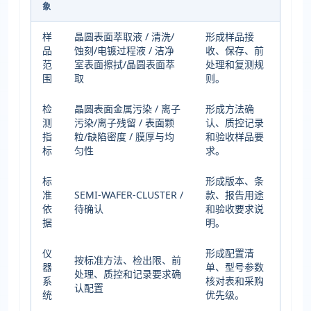
象
样
晶圆表面萃取液 / 清洗/
形成样品接
品
蚀刻/电镀过程液 / 洁净
收、保存、前
范
室表面擦拭/晶圆表面萃
处理和复测规
围
取
则。
检
晶圆表面金属污染 / 离子
形成方法确
测
污染/离子残留 / 表面颗
认、质控记录
指
粒/缺陷密度 / 膜厚与均
和验收样品要
标
匀性
求。
标
形成版本、条
准
SEMI-WAFER-CLUSTER /
款、报告用途
依
待确认
和验收要求说
据
明。
仪
形成配置清
按标准方法、检出限、前
器
单、型号参数
处理、质控和记录要求确
系
核对表和采购
认配置
统
优先级。