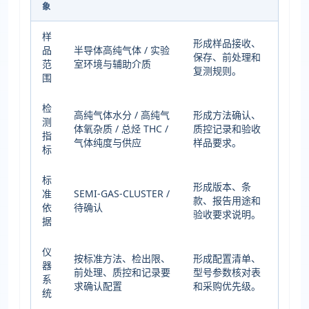
象
样
形成样品接收、
品
半导体高纯气体 / 实验
保存、前处理和
范
室环境与辅助介质
复测规则。
围
检
高纯气体水分 / 高纯气
形成方法确认、
测
体氧杂质 / 总烃 THC /
质控记录和验收
指
气体纯度与供应
样品要求。
标
标
形成版本、条
准
SEMI-GAS-CLUSTER /
款、报告用途和
依
待确认
验收要求说明。
据
仪
按标准方法、检出限、
形成配置清单、
器
前处理、质控和记录要
型号参数核对表
系
求确认配置
和采购优先级。
统