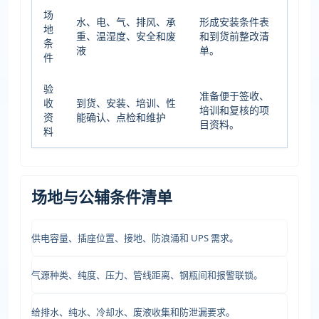
场
水、电、气、排风、承
形成安装条件表
地
重、温湿度、安全和废
和到货前整改清
条
液
单。
件
验
准备便于签收、
收
到货、安装、培训、性
培训和复核的项
资
能确认、点检和维护
目资料。
料
场地与公辅条件清单
供电容量、插座位置、接地、防浪涌和 UPS 需求。
气源种类、纯度、压力、管线距离、钢瓶间和报警联锁。
给排水、纯水、冷却水、废液收集和防泄漏要求。