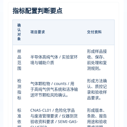
指标配置判断要点
确
认
项目要求
交付资料
对
象
样
形成样品接
品
半导体高纯气体 / 实验室环
收、保存、
范
境与辅助介质
前处理和复
围
测规则。
检
形成方法确
气体颗粒物 / counts / 用
测
认、质控记
于高纯气供气系统和洁净输
指
录和验收样
送环节颗粒风险确认。
标
品要求。
标
CNAS-CL01 / 危险化学品
形成版本、
准
与废液管理要求 / 仪器到货
条款、报告
依
验收资料要求 / SEMI-GAS-
用途和验收