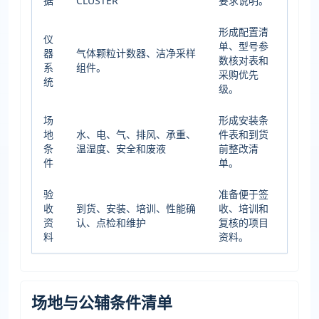
据
CLUSTER
要求说明。
形成配置清
仪
单、型号参
器
气体颗粒计数器、洁净采样
数核对表和
系
组件。
采购优先
统
级。
场
形成安装条
地
水、电、气、排风、承重、
件表和到货
条
温湿度、安全和废液
前整改清
件
单。
验
准备便于签
收
到货、安装、培训、性能确
收、培训和
资
认、点检和维护
复核的项目
料
资料。
场地与公辅条件清单