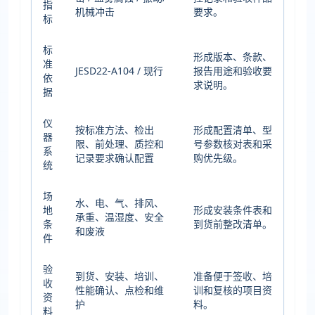
指
机械冲击
要求。
标
标
形成版本、条款、
准
JESD22-A104 / 现行
报告用途和验收要
依
求说明。
据
仪
按标准方法、检出
形成配置清单、型
器
限、前处理、质控和
号参数核对表和采
系
记录要求确认配置
购优先级。
统
场
水、电、气、排风、
地
形成安装条件表和
承重、温湿度、安全
条
到货前整改清单。
和废液
件
验
到货、安装、培训、
准备便于签收、培
收
性能确认、点检和维
训和复核的项目资
资
护
料。
料