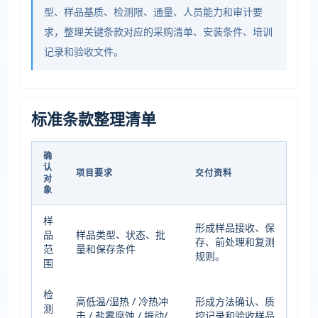
型、样品基质、检测限、通量、人员能力和审计要
求，整理关键条款对应的采购清单、安装条件、培训
记录和验收文件。
标准条款整理清单
确
认
项目要求
交付资料
对
象
样
形成样品接收、保
品
样品类型、状态、批
存、前处理和复测
范
量和保存条件
规则。
围
检
高低温/湿热 / 冷热冲
形成方法确认、质
测
击 / 盐雾腐蚀 / 振动/
控记录和验收样品