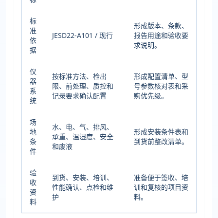
标
形成版本、条款、
准
JESD22-A101 / 现行
报告用途和验收要
依
求说明。
据
仪
按标准方法、检出
形成配置清单、型
器
限、前处理、质控和
号参数核对表和采
系
记录要求确认配置
购优先级。
统
场
水、电、气、排风、
地
形成安装条件表和
承重、温湿度、安全
条
到货前整改清单。
和废液
件
验
到货、安装、培训、
准备便于签收、培
收
性能确认、点检和维
训和复核的项目资
资
护
料。
料