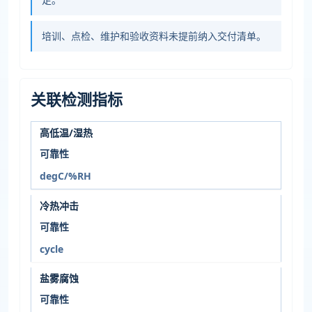
培训、点检、维护和验收资料未提前纳入交付清单。
关联检测指标
高低温/湿热
可靠性
degC/%RH
冷热冲击
可靠性
cycle
盐雾腐蚀
可靠性