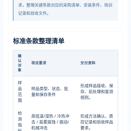
求，整理关键条款对应的采购清单、安装条件、培训
记录和验收文件。
标准条款整理清单
确
认
项目要求
交付资料
对
象
样
形成样品接收、保
品
样品类型、状态、批
存、前处理和复测
范
量和保存条件
规则。
围
检
高低温/湿热 / 冷热冲
形成方法确认、质
测
击 / 盐雾腐蚀 / 振动/
控记录和验收样品
指
机械冲击
要求。
标