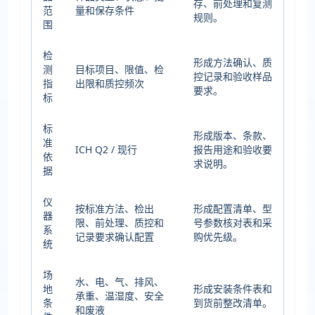
存、前处理和复测
范
量和保存条件
规则。
围
检
形成方法确认、质
测
目标项目、限值、检
控记录和验收样品
指
出限和质控频次
要求。
标
标
形成版本、条款、
准
ICH Q2 / 现行
报告用途和验收要
依
求说明。
据
仪
按标准方法、检出
形成配置清单、型
器
限、前处理、质控和
号参数核对表和采
系
记录要求确认配置
购优先级。
统
场
水、电、气、排风、
地
形成安装条件表和
承重、温湿度、安全
条
到货前整改清单。
和废液