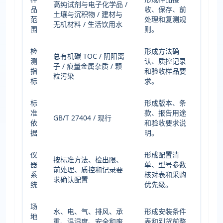
高纯试剂与电子化学品 /
品
收、保存、前
土壤与沉积物 / 建材与
范
处理和复测规
无机材料 / 生活饮用水
围
则。
检
形成方法确
总有机碳 TOC / 阴阳离
测
认、质控记录
子 / 痕量金属杂质 / 颗
指
和验收样品要
粒污染
标
求。
标
形成版本、条
准
款、报告用途
GB/T 27404 / 现行
依
和验收要求说
据
明。
仪
形成配置清
按标准方法、检出限、
器
单、型号参数
前处理、质控和记录要
系
核对表和采购
求确认配置
统
优先级。
场
水、电、气、排风、承
形成安装条件
地
重、温湿度、安全和废
表和到货前整