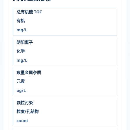
总有机碳 TOC
有机
mg/L
阴阳离子
化学
mg/L
痕量金属杂质
元素
ug/L
颗粒污染
粒度/孔结构
count