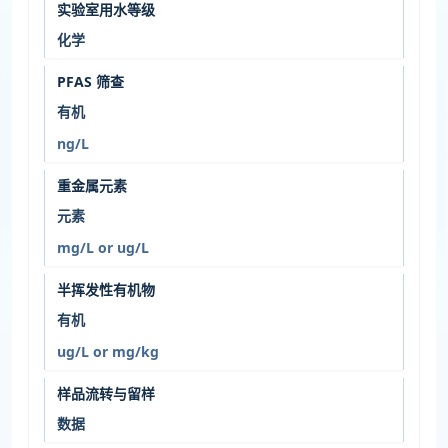
实验室用水等级
化学
PFAS 筛查
有机
ng/L
重金属元素
元素
mg/L or ug/L
半挥发性有机物
有机
ug/L or mg/kg
样品流转与留样
数据