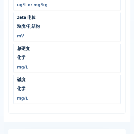
ug/L or mg/kg
Zeta 电位
粒度/孔结构
mV
总硬度
化学
mg/L
碱度
化学
mg/L