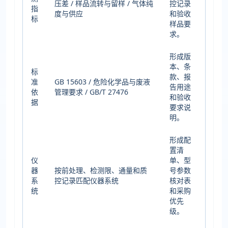
压差 / 样品流转与留样 / 气体纯
控记录
指
度与供应
和验收
标
样品要
求。
形成版
本、条
标
款、报
准
GB 15603 / 危险化学品与废液
告用途
依
管理要求 / GB/T 27476
和验收
据
要求说
明。
形成配
置清
仪
单、型
器
按前处理、检测限、通量和质
号参数
系
控记录匹配仪器系统
核对表
统
和采购
优先
级。