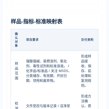
样品-指标-标准映射表
确
认
项目要求
交付资料
对
象
形成样
强酸强碱、易燃溶剂、氧化
品接
样
剂、毒性试剂和标准溶液。 /
收、保
品
化学品/标准品 / 关注 MSDS、
存、前
范
分类储存、有效期、开封日
处理和
围
期、领用和废弃物。
复测规
则。
形成方
法确
检
文件受控与版本记录 / 洁净室
认、质
测