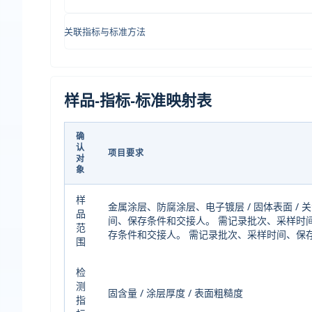
关联指标与标准方法
样品-指标-标准映射表
确
认
项目要求
对
象
样
金属涂层、防腐涂层、电子镀层 / 固体表面 /
品
间、保存条件和交接人。 需记录批次、采样时
范
存条件和交接人。 需记录批次、采样时间、保
围
检
测
固含量 / 涂层厚度 / 表面粗糙度
指