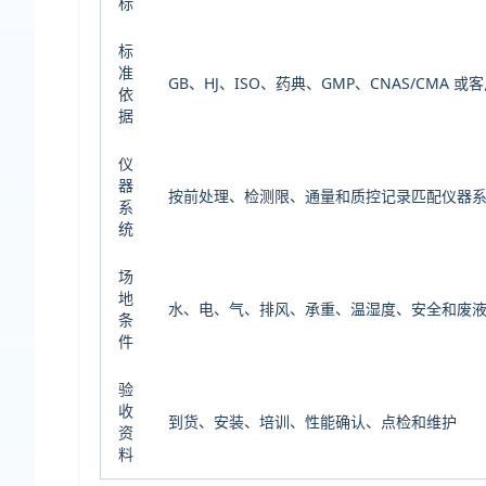
标
标
准
GB、HJ、ISO、药典、GMP、CNAS/CMA 或
依
据
仪
器
按前处理、检测限、通量和质控记录匹配仪器
系
统
场
地
水、电、气、排风、承重、温湿度、安全和废
条
件
验
收
到货、安装、培训、性能确认、点检和维护
资
料