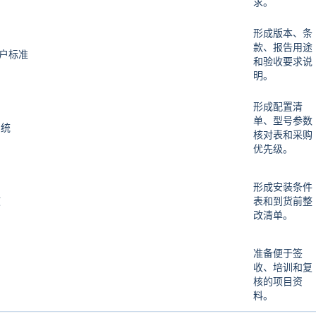
求。
形成版本、条
款、报告用途
客户标准
和验收要求说
明。
形成配置清
单、型号参数
系统
核对表和采购
优先级。
形成安装条件
液
表和到货前整
改清单。
准备便于签
收、培训和复
核的项目资
料。