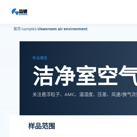
首页
samples
cleanroom air environment
样品模型
洁净室空
关注悬浮粒子、AMC、温湿度、压差、风速/换气
样品范围