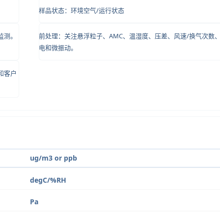
样品状态：环境空气/运行状态
监测。
前处理：关注悬浮粒子、AMC、温湿度、压差、风速/换气次数
电和微振动。
和客户
ug/m3 or ppb
degC/%RH
Pa