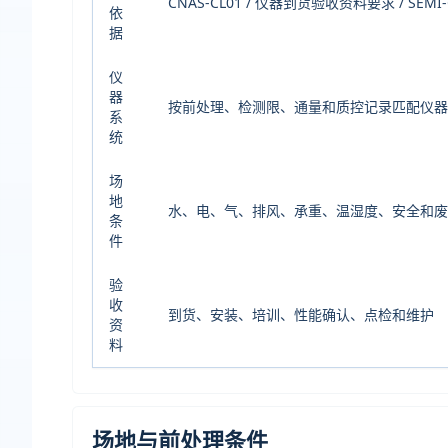
CNAS-CL01 / 仪器到货验收资料要求 / SEMI-
依
据
仪
器
按前处理、检测限、通量和质控记录匹配仪
系
统
场
地
水、电、气、排风、承重、温湿度、安全和
条
件
验
收
到货、安装、培训、性能确认、点检和维护
资
料
场地与前处理条件