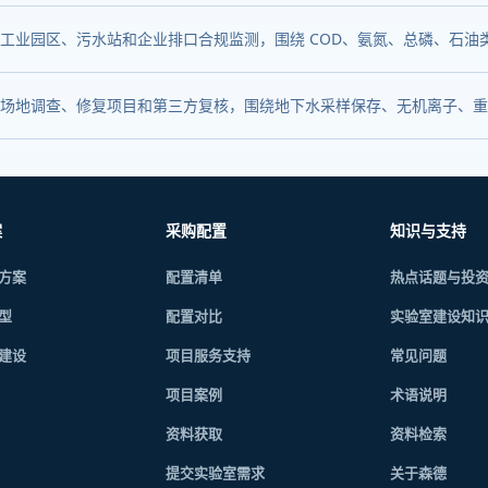
工业园区、污水站和企业排口合规监测，围绕 COD、氨氮、总磷、石
场地调查、修复项目和第三方复核，围绕地下水采样保存、无机离子、重金属
案
采购配置
知识与支持
方案
配置清单
热点话题与投
型
配置对比
实验室建设知
建设
项目服务支持
常见问题
项目案例
术语说明
资料获取
资料检索
提交实验室需求
关于森德