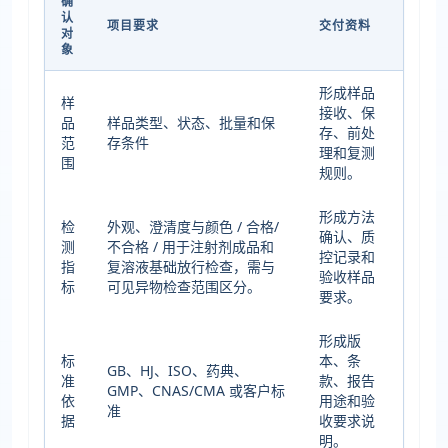
确
认
项目要求
交付资料
对
象
形成样品
样
接收、保
品
样品类型、状态、批量和保
存、前处
范
存条件
理和复测
围
规则。
形成方法
检
外观、澄清度与颜色 / 合格/
确认、质
测
不合格 / 用于注射剂成品和
控记录和
指
复溶液基础放行检查，需与
验收样品
标
可见异物检查范围区分。
要求。
形成版
标
本、条
GB、HJ、ISO、药典、
准
款、报告
GMP、CNAS/CMA 或客户标
依
用途和验
准
据
收要求说
明。