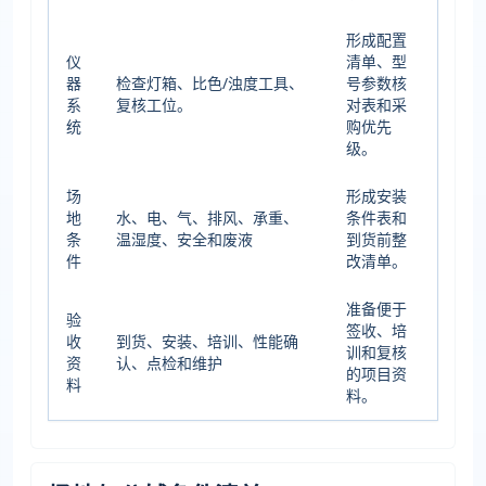
形成配置
仪
清单、型
器
检查灯箱、比色/浊度工具、
号参数核
系
复核工位。
对表和采
统
购优先
级。
场
形成安装
地
水、电、气、排风、承重、
条件表和
条
温湿度、安全和废液
到货前整
件
改清单。
准备便于
验
签收、培
收
到货、安装、培训、性能确
训和复核
资
认、点检和维护
的项目资
料
料。