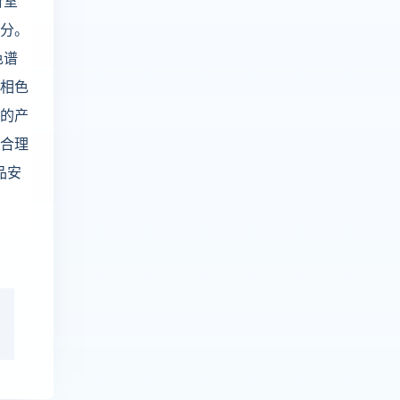
析室
成分。
色谱
气相色
出的产
过合理
品安