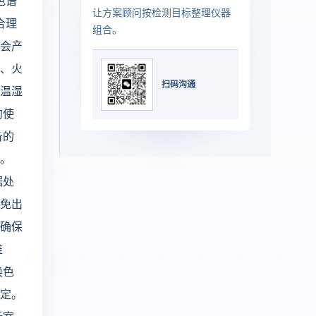
色谱
让方案顾问按检测目标整理仪器
合理
组合。
内会产
置、火
扫码沟通
的温湿
的使
备的
性。
据处
避免出
，确保
维
换色
稳定。