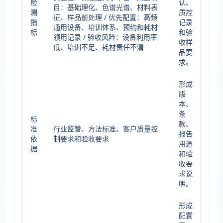
检
认、
目：基础理化、色谱光谱、材料表
测
质控
征、样品前处理 / 优先配置：高频
指
记录
通用设备、培训体系、预约和耗材
标
和验
领用记录 / 验收风险：设备利用率
收样
低、培训不足、耗材责任不清
品要
求。
形成
版
本、
条
标
款、
准
行业监管、方法标准、客户质量控
报告
依
制要求和验收要求
用途
据
和验
收要
求说
明。
形成
配置