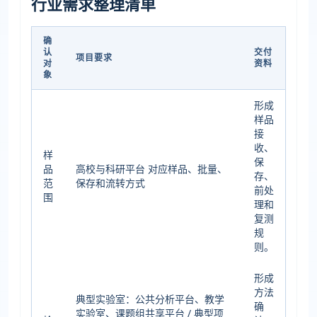
行业需求整理清单
确
认
交付
项目要求
对
资料
象
形成
样品
接
收、
样
保
品
高校与科研平台 对应样品、批量、
存、
范
保存和流转方式
前处
围
理和
复测
规
则。
形成
方法
典型实验室：公共分析平台、教学
确
实验室、课题组共享平台 / 典型项