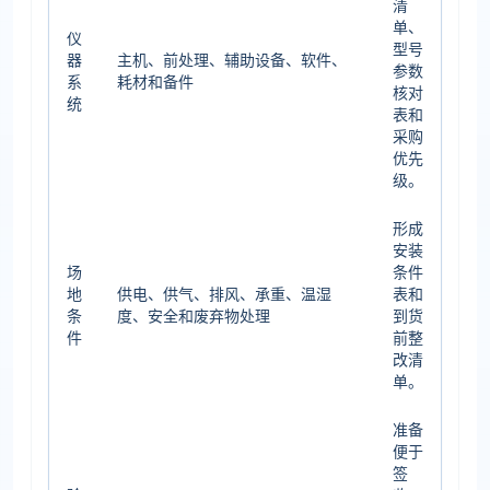
清
单、
仪
型号
器
主机、前处理、辅助设备、软件、
参数
系
耗材和备件
核对
统
表和
采购
优先
级。
形成
安装
场
条件
地
供电、供气、排风、承重、温湿
表和
条
度、安全和废弃物处理
到货
件
前整
改清
单。
准备
便于
签