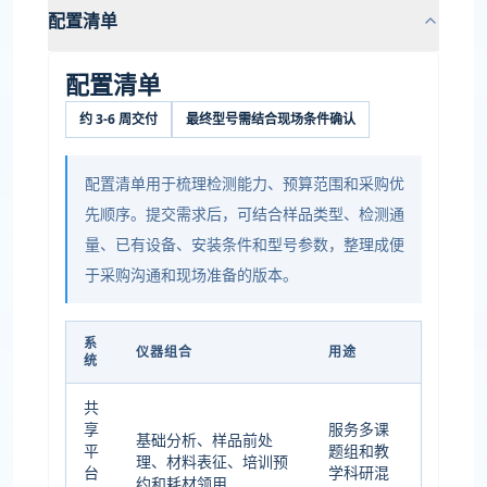
配置清单
配置清单
约 3-6 周交付
最终型号需结合现场条件确认
配置清单用于梳理检测能力、预算范围和采购优
先顺序。提交需求后，可结合样品类型、检测通
量、已有设备、安装条件和型号参数，整理成便
于采购沟通和现场准备的版本。
系
仪器组合
用途
统
共
享
服务多课
基础分析、样品前处
平
题组和教
理、材料表征、培训预
台
学科研混
约和耗材领用