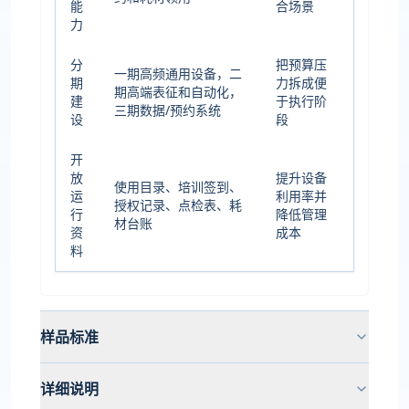
能
合场景
力
分
把预算压
一期高频通用设备，二
期
力拆成便
期高端表征和自动化，
建
于执行阶
三期数据/预约系统
设
段
开
放
提升设备
使用目录、培训签到、
运
利用率并
授权记录、点检表、耗
行
降低管理
材台账
资
成本
料
样品标准
详细说明